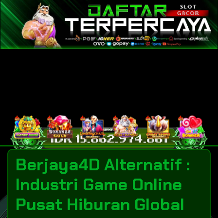
Berjaya4D Alternatif :
Industri Game Online
Pusat Hiburan Global